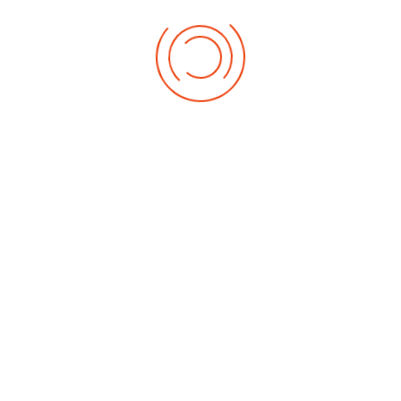
ºESO obtuvierosn Diploma de Aprovechamiento y/o Mención 
ensales.
6º PRIMARIA
4º SECUNDARIA