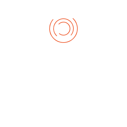
escolarización
prefente TEA
Horarios de centro.
NIVELES
JORNADA
Ed. Infantil (0-3
De 9:00 a 16:00 h.